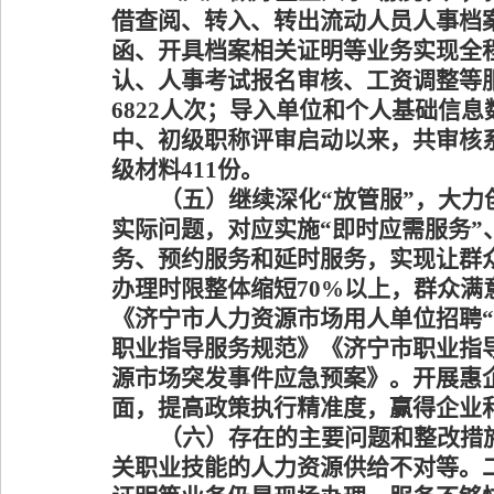
借查阅、转入、转出流动人员人事档
函、开具档案相关证明等业务实现全
认、人事考试报名审核、工资调整等服
6822人次；导入单位和个人基础信息数
中、初级职称评审启动以来，共审核系
级材料411份。
（
五
）
继续深化
“
放管服
”
，大力
实际问题，对应实施
“
即时应需服务
”
务、预约服务和延时服务，实现让群
办理时限整体缩
短
70%
以上，群众满
《济宁市人力资源市场用人单位招聘
“
职业指导服务规范》《济宁市职业指
源市场突发事件应急预案》。开展惠
面，提高政策执行精准度，赢得企业
（六）
存在的主要问题和整改措
关职业技能的人力资源供给不对等。