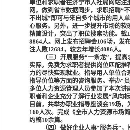
单位和求职者在济宁市人社局网站注
网，做到省市数据同步，求职招聘
“
不
不出城
”
即可与来自多个城市的用人单
心服务。另外，进一步提升市场的软
精简设计，突出了职位搜索功能。
截
8864人。网上发布招聘会106场，发
注人数12684，较去年增长4086人。
（
三
）
开展服务
“
一条龙
”
，提高
实际，免费为求职者提供岗位匹配推
力的尽快实现就业。指导用人单位合
指导价位等方面的
咨询服务。举办
“
多位人力资源管理人员参加了本次讲
职者和企业充分了解行业发展“风向
目前，共举办职业指导座谈会19场，
160人次。完成《全市人力资源市场
约稿10余篇。
（
四
）
做好企业人事
“
服务兵
”
，