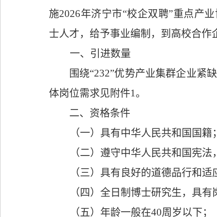
施
2026
年济宁市
“
校企双聘
”
重点产业
士人才，给予事业编制，到高校合作
一、
引进
数量
围绕
“232”
优势产业集群企业紧缺
体岗位需求见附件
1
。
二、资格条件
（一）具有中华人民共和国国籍
（二）
遵守中华人民共和国宪法
（三）具有良好的道德品行和适
（四）
全日制博士研究生，
具有
（五）
年龄一般在
40
周岁以下
；