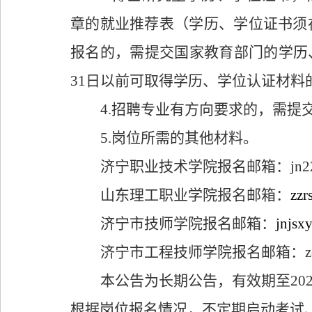
章的就业推荐表（学历、学位证书须
报名的，
需
提交国家教育部门的学历
31
日以前
可取得学历、学位认证材料
4
.
招聘专业有方向要求的，需提
5
.
岗位所需的其他材料。
济宁职业技术学院
报名邮箱
：
jn
山东理工职业学院
报名邮箱
：
zzr
济宁市技师学院
报名邮箱
：
jnjsx
济宁市工程技师学院
报名邮箱
：
本公告为长期公告，
有效期至
20
根据岗位报名情况，不定期启动
考试