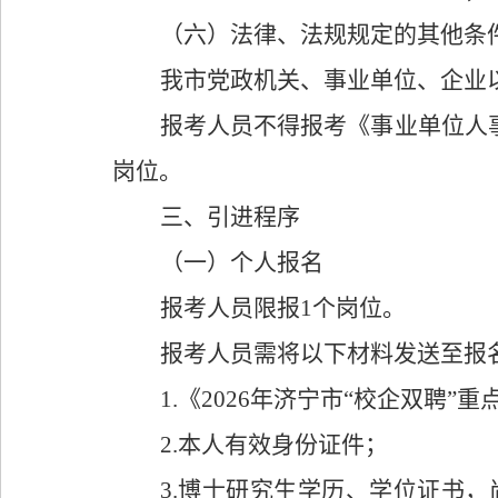
（
六）
法律、法规规定的其他条
我市党政机关、事业单位、企业
报考
人员不得报考《事业单位人
岗位。
三、
引进
程序
（
一
）
个人报名
报考人员限报
1
个岗位。
报考
人员
需将以下材料发送至报
1
.
《
2026
年济宁市
“
校企双聘
”
重
2
.
本人
有效身份证
件；
3
.
博士研究生学历
、
学位证书，