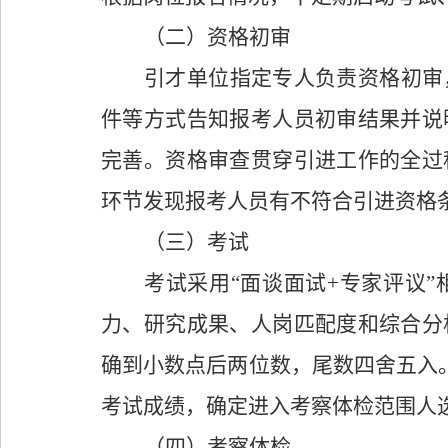
（
二
）
资格
初审
引才单位
指定专人负责资格初审
件
等
方式
告知报考人员
初审结果
并
说
完善
。资格审查贯穿引进工作的全过
环节发现报考人员有不符合引进资格
（三）考试
考试采用
“
面谈面试
+
专家评议
”
力、研究成果、人岗匹配度和综合分
确到小数点后两位数，尾数四舍五入
考试成绩，确定进入考察体检范围人
（四）
考察体检