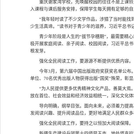
重庆谢家湾学校，先唤醒校园的往往不是上课铃
入课程与课后服务安排，保障学生每天拥有足够的自
“我年轻时读了不少文学作品，涉猎了当时能找
少生活真谛。”读书对于青少年的滋养，习近平总书
青少年阶段是人生的“拔节孕穗期”，最需要精
极开展家庭阅读、亲子阅读、校园阅读，习近平总书
根发芽。
强化全民阅读工作，要源源不断提供优质内容。
今年3月，第六届中国出版政府奖获奖名单公布。
单位、70名优秀出版人物获得出版“国奖”殊荣，彰
“为人民提供更多优秀精神文化产品，善莫大焉
放在首位、社会效益和经济效益相统一，深化文化体
导向明确，纲举目张。面向未来，必须着力提高
发阅读兴趣、提升阅读品位，更好地满足人民群众多
强化全民阅读工作，要持之以恒加大阅读保障。
新疆生产建设兵团第十四师昆玉市，地处塔克拉玛