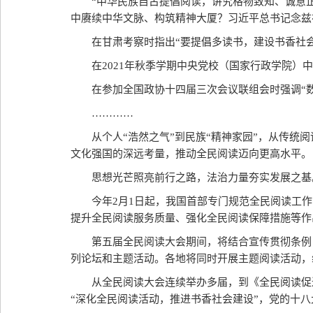
“中华民族自古提倡阅读，讲究格物致知、诚意
中赓续中华文脉、构筑精神大厦？习近平总书记念兹
在甘肃考察时指出“要提倡多读书，建设书香社
在2021年秋季学期中央党校（国家行政学院）
在参加全国政协十四届三次会议联组会时强调“
…………
从个人“浩然之气”到民族“精神家园”，从传
文化强国的深远考量，推动全民阅读迈向更高水平。
思想光芒照亮前行之路，法治力量夯实发展之基
今年2月1日起，我国首部专门规范全民阅读工
提升全民阅读服务质量、强化全民阅读保障措施等作
第五届全民阅读大会期间，将结合宣传贯彻条例
列论坛和主题活动。各地将同时开展主题阅读活动，
从全民阅读大会连续举办多届，到《全民阅读促
“深化全民阅读活动，推进书香社会建设”，党的十八