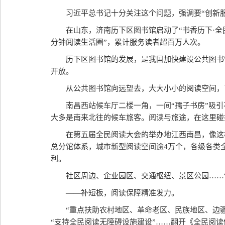
习近平总书记十分关注这个问题，强调要“创新
在山东，济南历下区图书馆启动了“书香历下·全
分钟阅读生活圈”，累计服务读者超百万人次。
历下区图书馆的发展，是我国加快建设公共图书馆
开放。
从公共图书馆向远望去，大大小小的阅读空间，
南昌西站候车厅二楼一角，一间“孺子书房”吸
大多是南来北往的候车旅客。阅读与旅途，在这里碰
在第五届全民阅读大会的举办地江西南昌，像这样
总分馆体系，城市新型阅读空间逾4万个，各级各类
利。
社区周边、企业园区、交通枢纽、景区公园……
——补短板，阅读保障精准发力。
“重点扶助农村地区、革命老区、民族地区、边
“支持全民阅读无障碍设施建设”……翻开《全民阅