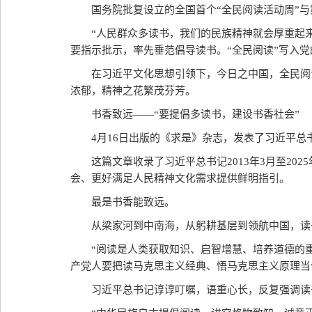
国务院批复设立的全国首个“全民阅读活动周”与
“人民群众多读书，我们的民族精神就会厚重起
要指示批示，率先垂范倡导读书。“全民阅读”写入党
在习近平文化思想引领下，今日之中国，全民阅
浓郁，精神之花繁茂芬芳。
书香致远——“要提倡多读书，建设书香社会”
4月16日出版的《求是》杂志，发表了习近平
这篇文章收录了习近平总书记2013年3月至2
会、更好满足人民精神文化需求提供鲜明指引。
最是书香能致远。
从梁家河到中南海，从躬耕基层到领航中国，读
“阅读是人类获取知识、启智增慧、培养道德的重
产党人要把读马克思主义经典、悟马克思主义原理当
习近平总书记谆谆叮嘱，语重心长，反复强调读