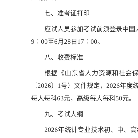
七、准考证打印
应试人员参加考试前须登录中国
9∶00
至
6
月
28
日
1
7
∶00
。
八
、
收费标准
根据《山东省人力资源和社会
〔
2026
〕
1
号）文件规定，
2026
年度
每人每科
63
元，高级每人每科
50
元。
九
、考试大纲
2026
年统计专业技术初、中、高