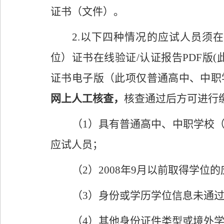
证书（文件）。
2
.
以下四种情况的应试人员须在
位）证书
在线验证
/
认证报告
PDF
版
(
证书电子版（此项仅普通高中、中职
网上人工
核查，
核查通过后方可进行
（
1
）具有普通高中、中职学校
应试人员；
（
2
）
2008
年
9
月以前取得学位的
（
3
）
身份或学历学位信息未通
（
4
）
其他身份证件类型或境外