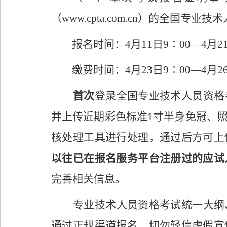
（
www.cpta.com.cn
）的
全国专业技术
报名时间：
4
月
11
日
9∶00—
4
月
2
缴费时间：
4
月
23
日
9∶00—
4
月
2
首次
登录全国专业技术人员资格
并上传近期彩色标准
1
寸半身免冠、
核处理工具进行处理，通过后方可上
以往已在报名服务平台注册过的应试
完善相关信息。
专业技术人员资格考试统一大纲
通过正规渠道报名，切勿轻信虚假宣