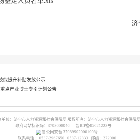
场鉴定人员名单.xls
济
险技能提升补贴发放公示
聘”重点产业博士专引计划公告
办单位：济宁市人力资源和社会保障局 版权所有：济宁市人力资源和社会保障
政府网站标识码：3708000046
鲁ICP备05021223号
鲁公网安备 37089902000100号
联系电话 ：0537-2967650 0537-12333 邮编：272000