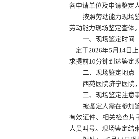
各申请单位及申请鉴定
按照劳动能力现场
劳动能力现场鉴定查体
一、
现场鉴定
时间
定于
2026
年
5
月
14
日上
求提前
10
分钟到达鉴定
二、
现场鉴定地点
西苑医院济宁医院
三、现场鉴定注意
被鉴定人需在参加
有效证件、相关检查片
人员叫号
。
现场鉴定结