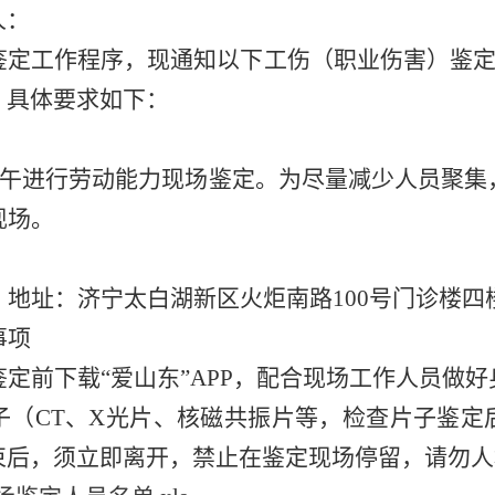
人
：
鉴定工作程序，现通知以下工伤（职业伤害）鉴
。具体要求如下：
午进行劳动能力现场鉴定。为尽量减少人员聚集
现场。
，
地址：
济宁
太白湖新区火炬南路
100
号门诊楼四
事项
鉴定前下载
“
爱山东
”APP
，配合现场工作人员做好
子（
CT
、
X
光片、核磁共振片等，检查片子鉴定
束后，须立即离开，禁止在鉴定现场停留，请勿人