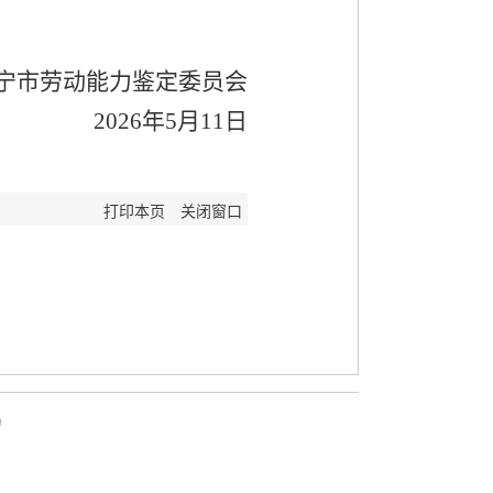
宁市劳动能力鉴定委员会
202
6
年
5
月
11
日
打印本页
关闭窗口
局