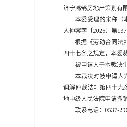
济宁鸿鹄房地产策划有
本委受理的宋称（
人仲案字〔
2026
〕第
137
根据《劳动合同法
四十七条之规定，本委
被申请人于本裁决
本裁决对被申请人
调解仲裁法》第四十九
地中级人民法院申请撤
联系电话：
0537-29