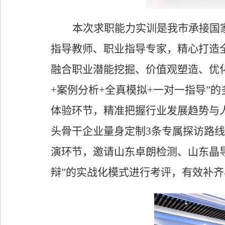
本次求职能力实训是我市承接国
指导教师
、职业指导专家
，
精心打造
融合职业潜能挖掘、价值观塑造
、优
+
案例分析
+
全真模拟
+
一对一指导
”
的
体验环节
，精准把握行业发展趋势与
头骨干
企业
量身定制
3
条专属探访路线
演环节，
邀请
山东卓朗检测、山东晶
辩
”
的
实战化
模式进行考评
，
有效补齐