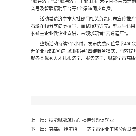
“职在济宁”暨“职聘济宁 乐业山东”大型直播带岗活
音号及智联招聘平台等4个渠道同步直播。
活动邀请济宁市人社部门相关负责同志宣传推介
石璐在线分享简历撰写、面试技巧等应届毕业生适用
家链主企业做企业宣讲，带领求职者“云端逛厂”。
整场活动持续3个小时，发布优质岗位需求400余
逛企业+政策宣讲+就业指导”四维服务模式，有效
聚各类优秀人才扎根济宁、服务济宁，赋能全市高质
上一篇：技能赋能筑匠心 揭榜领题促就业
下一篇：夯基础 授实招——济宁市企业工资分配政策